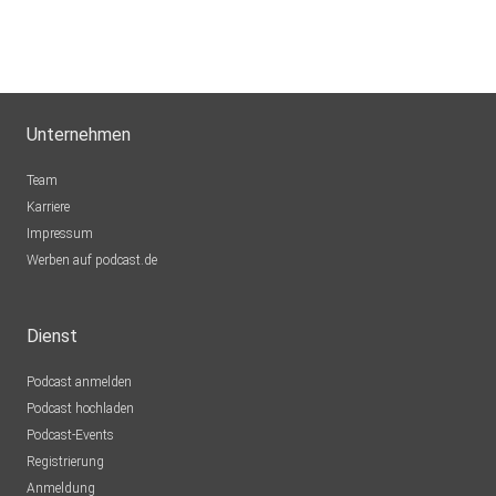
Unternehmen
Team
Karriere
Impressum
Werben auf podcast.de
Dienst
Podcast anmelden
Podcast hochladen
Podcast-Events
Registrierung
Anmeldung