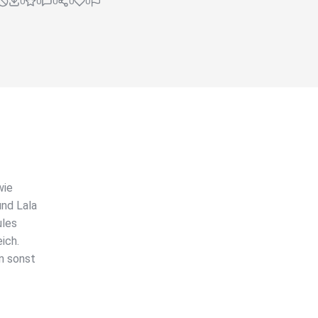
0
0
0
0
0
wie
nd Lala
ules
ich.
n sonst