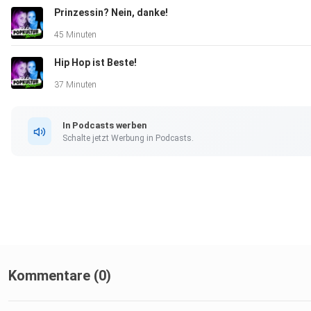
Meinungen und Recherchen undsind nicht faktenbasierend.
Prinzessin? Nein, danke!
45 Minuten
Hip Hop ist Beste!
Hosted on Acast. See acast.com/privacy for more informatio
37 Minuten
In Podcasts werben
Schalte jetzt Werbung in Podcasts.
Kommentare (0)