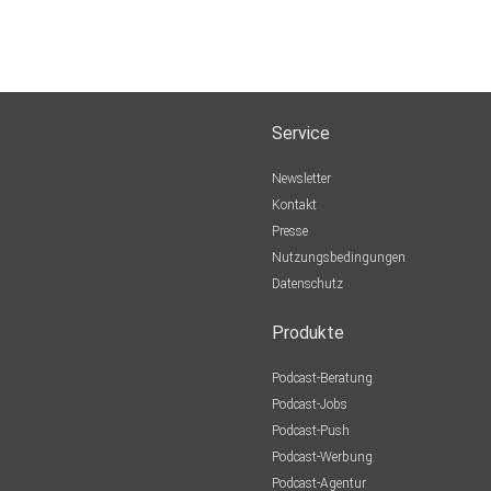
Service
Newsletter
Kontakt
Presse
Nutzungsbedingungen
Datenschutz
Produkte
Podcast-Beratung
Podcast-Jobs
Podcast-Push
Podcast-Werbung
Podcast-Agentur