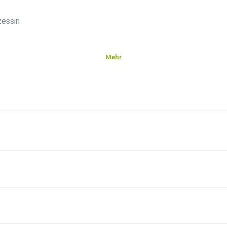
zessin
Mehr
en