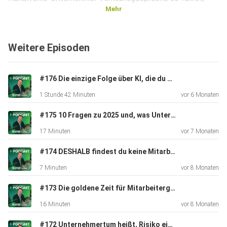
Mehr
dass du mehr
Aufträge ohne Mehraufwand gewinnst
Weitere Episoden
Jetzt dein kostenloses Ticket sichern:
https://mission-mittelstand.com/ws-21-03-24-pdc
#176 Die einzige Folge über KI, die du brauchst!
1 Stunde 42 Minuten
vor 6 Monaten
Sichere dir jetzt 'How to Marktführer' und setze ein
Zeichen
#175 10 Fragen zu 2025 und, was Unternehmer jetzt für 2026 wissen müssen
für die Zukunft:
17 Minuten
vor 7 Monaten
https://mission-mittelstand.com/marktfuehrer-pdc
#174 DESHALB findest du keine Mitarbeiter! (so geht es richtig)
Der Mission Mittelstand Montageservice ist jetzt
7 Minuten
vor 8 Monaten
erhältlich:
https://mission-mittelstand.com/montageservice-pdc
#173 Die goldene Zeit für Mitarbeitergewinnung – warum JETZT dein Vorteil beginnt
16 Minuten
vor 8 Monaten
Deutschlands erstes digitales Leadership-Training für
#172 Unternehmertum heißt, Risiko einzugehen | Experten-Talk mit Dieter Lange
einen