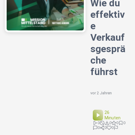
Wie du
effektiv
e
Verkauf
sgesprä
che
führst
vor 2 Jahren
26
Minuten
0
0
0
0
0
0
0