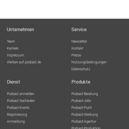
Unternehmen
Service
Team
Newsletter
Karriere
Kontakt
Impressum
Presse
Werben auf podcast.de
Nutzungsbedingungen
Datenschutz
Dienst
Produkte
Podcast anmelden
Podcast-Beratung
Podcast hochladen
Podcast-Jobs
Podcast-Events
Podcast-Push
Registrierung
Podcast-Werbung
Anmeldung
Podcast-Agentur
Podcast-Produktion