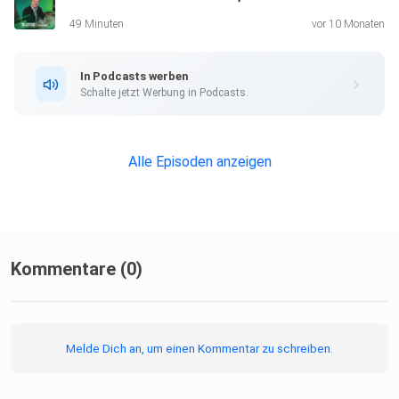
hochprofitablen Betriebsablauf:
49 Minuten
vor 10 Monaten
https://mission-mittelstand.com/lst-pdc
In Podcasts werben
Melde dich jetzt zum Führungskräftetraining an:
Schalte jetzt Werbung in Podcasts.
https://mission-mittelstand.com/fkt-pdc
Alle Episoden anzeigen
Buche jetzt dein unverbindliches Geschäftsführer
Gespräch
unter:
https://matthias-aumann.de/podcast
Kommentare (0)
Melde Dich an, um einen Kommentar zu schreiben.