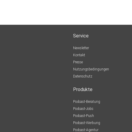
Service
Newsletter
Kontakt
Presse
Nutzungsbedingungen
Datenschutz
Produkte
Podcast-Beratung
Podcast-Jobs
Podcast-Push
Podcast-Werbung
Podcast-Agentur