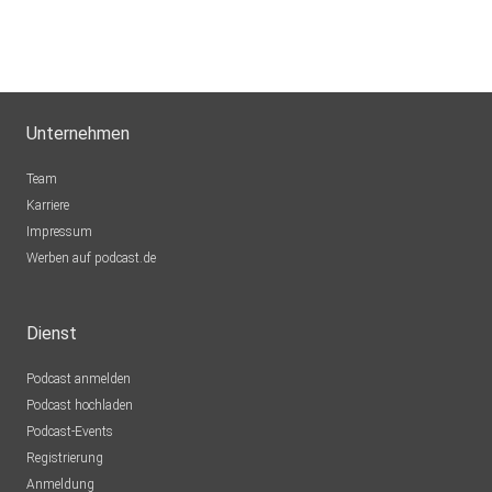
Unternehmen
Team
Karriere
Impressum
Werben auf podcast.de
Dienst
Podcast anmelden
Podcast hochladen
Podcast-Events
Registrierung
Anmeldung