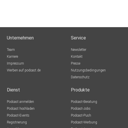
Unternehmen
Service
Team
Newsletter
Karriere
Kontakt
Impressum
Presse
Werben auf podcast.de
Nutzungsbedingungen
Datenschutz
Dienst
Produkte
Podcast anmelden
Podcast-Beratung
Podcast hochladen
Podcast-Jobs
Podcast-Events
Podcast-Push
Registrierung
Podcast-Werbung