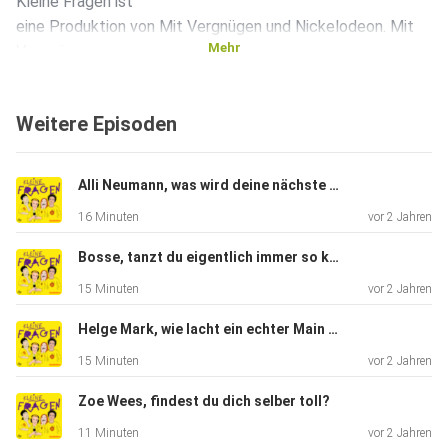
Kleine Fragen ist
eine Produktion von Mit Vergnügen und Nickelodeon. Mit
Mehr
Vergnügen
Podcast: https://instagram.com/mitvergnuegen_podcast/
Nickelodeon:
Weitere Episoden
https://nick.de/ |
https://instagram.com/nickelodeondeutsch/
Produktion: Christina Gissi Winkler Redaktion: Lina Britt
Alli Neumann, was wird deine nächste Haarfarbe?
Bajorat,
16 Minuten
vor 2 Jahren
Amelie Kern und Maleen Haug Technische Betreuung:
Maximilian Frisch
Bosse, tanzt du eigentlich immer so komisch?
Schnitt & Mix: Sebastian Wellendorf Musik: Jan Köppen
15 Minuten
vor 2 Jahren
Helge Mark, wie lacht ein echter Main Charakter?
15 Minuten
vor 2 Jahren
Zoe Wees, findest du dich selber toll?
11 Minuten
vor 2 Jahren