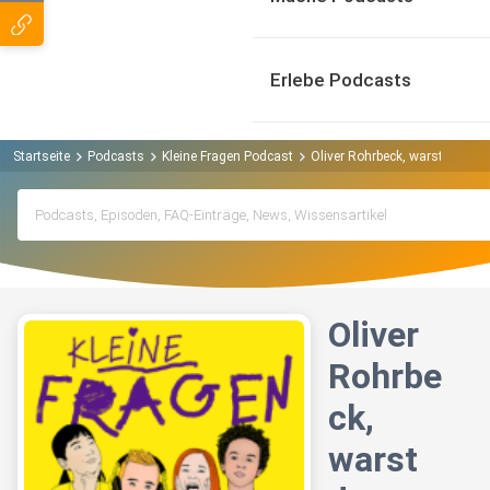
Erlebe Podcasts
Startseite
Podcasts
Kleine Fragen Podcast
Oliver Rohrbeck, warst du frü
Oliver
Rohrbe
ck,
warst