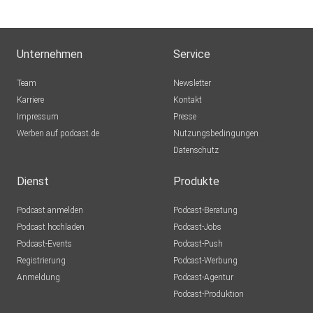
Unternehmen
Service
Team
Newsletter
Karriere
Kontakt
Impressum
Presse
Werben auf podcast.de
Nutzungsbedingungen
Datenschutz
Dienst
Produkte
Podcast anmelden
Podcast-Beratung
Podcast hochladen
Podcast-Jobs
Podcast-Events
Podcast-Push
Registrierung
Podcast-Werbung
Anmeldung
Podcast-Agentur
Podcast-Produktion