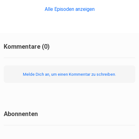
-
Alle Episoden anzeigen
»Gesprächszeit« ist ein Teil unserer Masterthesis
»Gestaltungsmöglichkeiten subjektiver Zeitempfindung«.
Wenn Du
Kommentare (0)
mehr erfahren willst, kannst du unter
http://dominikus-frank.com/masterthesis/ tiefer
in die Wolke der Zeitempfindung eintauchen.
Melde Dich an, um einen Kommentar zu schreiben.
Abonnenten