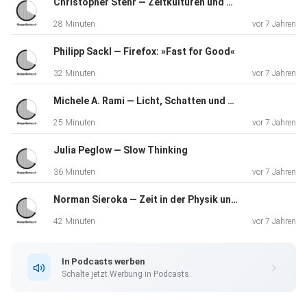
Christopher Stehr — Zeitkulturen und Kulturen voller Zeit
In dieser Folge angesprochene Themen:
28 Minuten
vor 7 Jahren
01:44 — Aufgaben der Chrobnobiologie
02:28 — Vorstellungsrunde
Philipp Sackl — Firefox: »Fast for Good«
04:20 — Unsere innere Uhr
32 Minuten
vor 7 Jahren
06:04 — Zeitgeber Licht
07:13 — Chronodiät
Michele A. Rami — Licht, Schatten und Zeit
08:33 — Folgen von Desynchronisierung
25 Minuten
vor 7 Jahren
10:00 — Jetlags
12:28 — Kulturelle Zeitgeber
Julia Peglow ― Slow Thinking
16:45 — Licht in der Nacht
36 Minuten
vor 7 Jahren
18:25 — Melatonin
Norman Sieroka ― Zeit in der Physik und der Philosophie
20:36 — Chronopharmakologie
22:26 — Chronotypen
42 Minuten
vor 7 Jahren
26:11 — Störfaktor Schulbeginn
27:16 — Das elektrische Licht verbannen
In Podcasts werben
29:39 — Apell an das Design
Schalte jetzt Werbung in Podcasts.