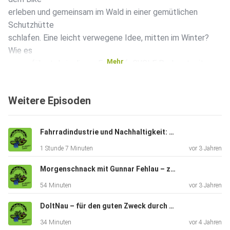
erleben und gemeinsam im Wald in einer gemütlichen
Schutzhütte
schlafen. Eine leicht verwegene Idee, mitten im Winter?
Wie es
Mehr
war, erfährst du in dieser Folge lifeCYCLE Podcast mit
Martin
Donat und Martin Staffa.
Weitere Episoden
Fahrradindustrie und Nachhaltigkeit: Zu Besuch bei Schwalbe Reifen
1 Stunde 7 Minuten
vor 3 Jahren
Morgenschnack mit Gunnar Fehlau – zwei alte Hase machen Podcast
54 Minuten
vor 3 Jahren
DoItNau – für den guten Zweck durch Marokko
34 Minuten
vor 4 Jahren