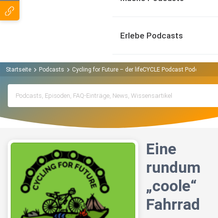
Erlebe Podcasts
Startseite
Podcasts
Cycling for Future – der lifeCYCLE Podcast Podcast
E
Eine
rundum
„coole“
Fahrrad