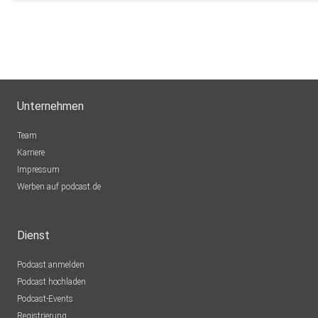
Postbox
Poing
0xvhqt4q
Meine
xtkcorm9
Unternehmen
Hessen
Kreili83
Team
Buchloe
Karriere
Impressum
TimEmsm
Werben auf podcast.de
Roßwein
ridn5fpd
Dienst
Meppen
Podcast anmelden
fwrzdjd3
Podcast hochladen
Pontevedra
Podcast-Events
ChrisH1985
Registrierung