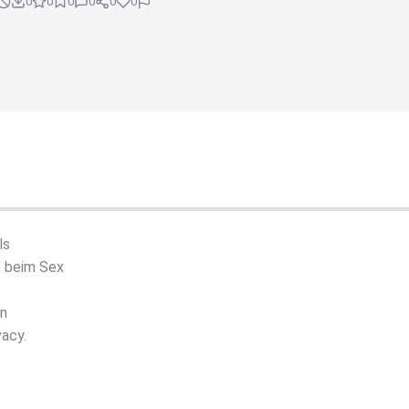
0
0
0
0
0
0
ls
e beim Sex
en
vacy.