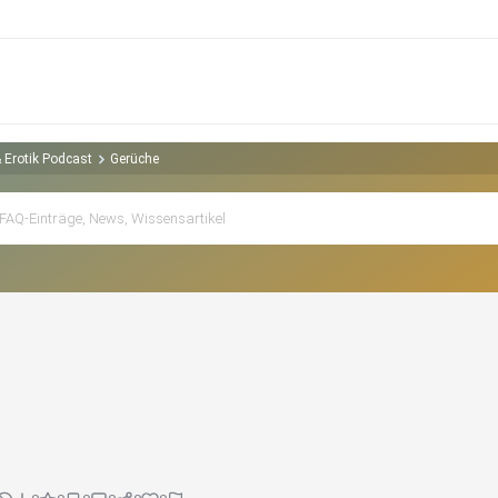
& Erotik Podcast
Gerüche