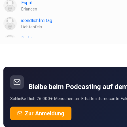
Esprit
Erlangen
isendlichfreitag
Lichtenfels
Drahtwurm
Sünching
Emre0815
Steinheim
HL1966
Berlin
Bleibe beim Podcasting auf de
Leathiele
Schließe Dich 26.000+ Menschen an. Erhalte interessante Fak
90459
Sive
Zur Anmeldung
Chiusa