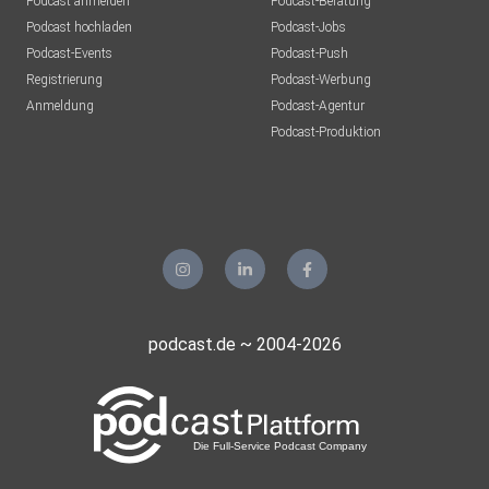
Podcast anmelden
Podcast-Beratung
Deutschland
Podcast hochladen
Podcast-Jobs
Podcast-Events
Podcast-Push
fnktnqpi
Registrierung
Podcast-Werbung
Anmeldung
Podcast-Agentur
u5ciweew
Podcast-Produktion
Berlin
hf090250
isa88Fehr
x4ld6lwp
podcast.de ~ 2004-2026
Achern
Kallefix
Kleinwallstadt