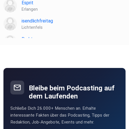
Esprit
Erlangen
isendlichfreitag
Lichtenfels
Drahtwurm
Sünching
Emre0815
Steinheim
HL1966
Berlin
Bleibe beim Podcasting auf
Leathiele
dem Laufenden
90459
Schließe Dich 26.000+ Menschen an. Erhalte
Sive
interessante Fakten über das Podcasting, Tipps der
Chiusa
Redaktion, Job-Angebote, Events und mehr.