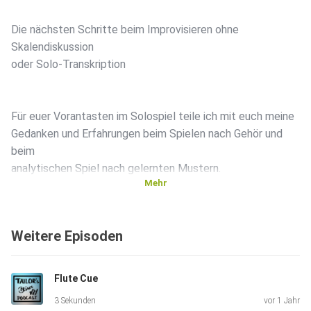
Die nächsten Schritte beim Improvisieren ohne
Skalendiskussion
oder Solo-Transkription
Für euer Vorantasten im Solospiel teile ich mit euch meine
Gedanken und Erfahrungen beim Spielen nach Gehör und
beim
analytischen Spiel nach gelernten Mustern.
Mehr
Einen Haken gibt’s an der Sache, es braucht so oder so
Weitere Episoden
Fleiß und
Hingabe, um wirklich die Freiheiten, die das Spielen einer
Improvisation bietet, auskosten zu können.
Flute Cue
3 Sekunden
vor 1 Jahr