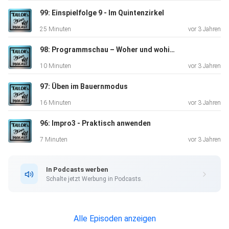
https://open.spotify.com/track/13EhS3Vfh3esAMWRm6c
99: Einspielfolge 9 - Im Quintenzirkel
YxE?si=YeWzfHatQX6-kcLXJ9k1pQ
25 Minuten
vor 3 Jahren
empfohlenes Einspiel: Hier findet ihr die Noten:
https://www.slideshare.net/barockundjazz/folge77-
98: Programmschau – Woher und wohin?
einspiel-von-steven-tailor-domseptakkordchromatik-
10 Minuten
vor 3 Jahren
252759842
97: Üben im Bauernmodus
16 Minuten
vor 3 Jahren
Bonusmusik: Devil’s Friend aus dem Tailor Realbook Noten
96: Impro3 - Praktisch anwenden
7 Minuten
vor 3 Jahren
Play Along auf YouTube: https://youtu.be/ZEE1M7absIo
In Podcasts werben
Schalte jetzt Werbung in Podcasts.
Play Alongs auf Telegram: t.me//playjazznow
Alle Episoden anzeigen