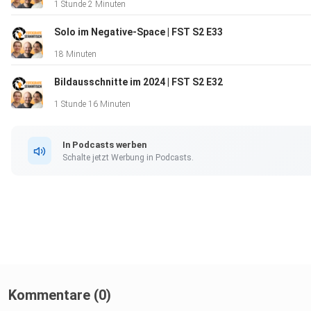
1 Stunde 2 Minuten
A.I. gewinnt Fotowettbewerb ->
https://petapixel.com/2023/04/14/artist-refuses-prize-afte
Solo im Negative-Space | FST S2 E33
18 Minuten
Bildausschnitte im 2024 | FST S2 E32
David Guerrero Instagram ->
https://www.instagram.com/dgphotoholic/
1 Stunde 16 Minuten
In Podcasts werben
Schalte jetzt Werbung in Podcasts.
Kommentare (0)