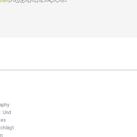
uten
0
0
0
0
0
0
0
raphy
. Und
tes
schlägt
em