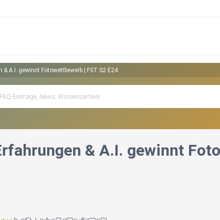
 & A.I. gewinnt Fotowettbewerb | FST S2 E24
rfahrungen & A.I. gewinnt Fot