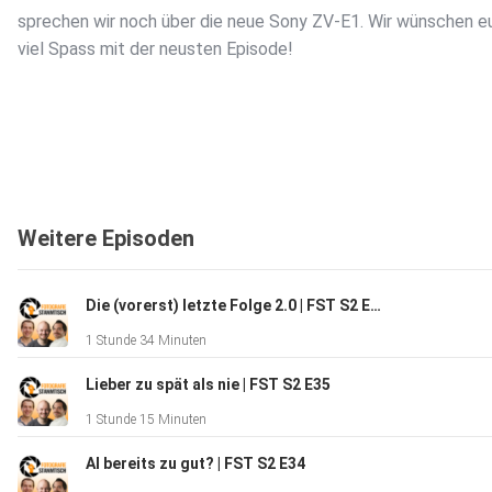
sprechen wir noch über die neue Sony ZV-E1. Wir wünschen e
viel Spass mit der neusten Episode!
Bewertet unser Podcast bei i-Tunes oder Spotify. Das würde
Weitere Episoden
sehr helfen um mehr interessante Menschen wie euch zu erre
Fragen und Anregungen wie immer per Mail an
⁠podcast@fotografie-stammtisch.ch⁠ oder schreibt uns auf F
Die (vorerst) letzte Folge 2.0 | FST S2 E36
oder Instagram. Mehr vom Stammtisch findet ihr unter:
1 Stunde 34 Minuten
⁠https://linktr.ee/FotografieStammtisch⁠
Lieber zu spät als nie | FST S2 E35
1 Stunde 15 Minuten
Links zur Episode:
AI bereits zu gut? | FST S2 E34