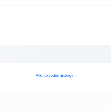
r-his-ai-image-wins-at-top-photo-contest/
Alle Episoden anzeigen