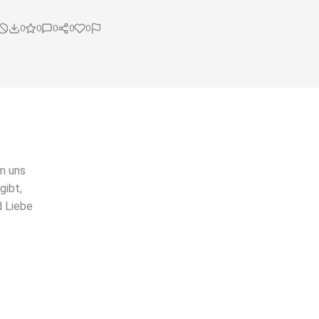
0
0
0
0
0
m uns
gibt,
d Liebe