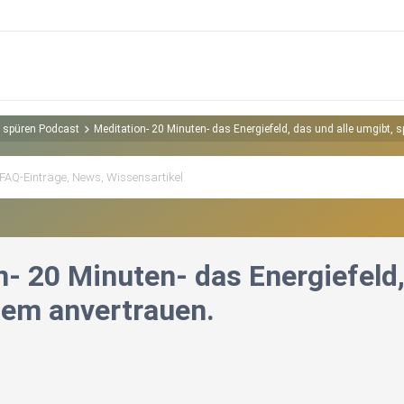
d spüren Podcast
Meditation- 20 Minuten- das Energiefeld, das und alle umgibt, 
- 20 Minuten- das Energiefeld,
dem anvertrauen.