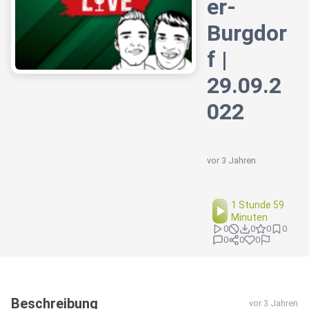
er-
Burgdor
f |
29.09.2
022
vor 3 Jahren
1 Stunde 59
Minuten
0
0
0
0
0
0
0
Beschreibung
vor 3 Jahren