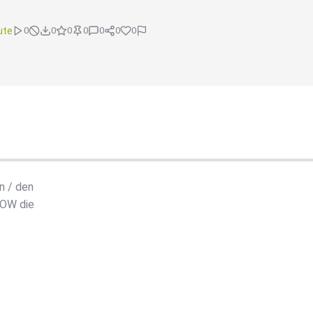
ute
0
0
0
0
0
0
0
n / den
GOW die