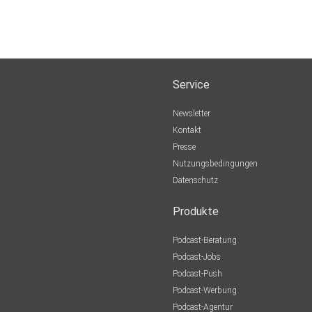
Service
Newsletter
Kontakt
Presse
Nutzungsbedingungen
Datenschutz
Produkte
Podcast-Beratung
Podcast-Jobs
Podcast-Push
Podcast-Werbung
Podcast-Agentur