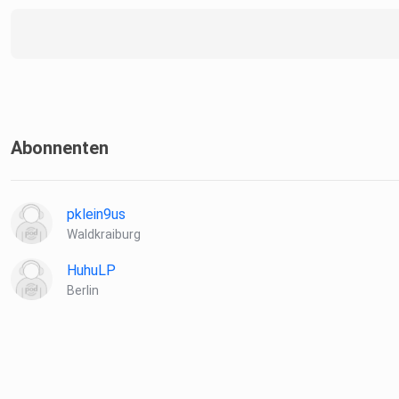
Abonnenten
pklein9us
Waldkraiburg
HuhuLP
Berlin