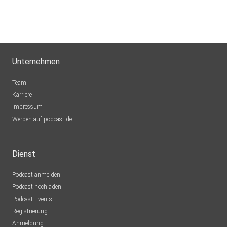
Unternehmen
Team
Karriere
Impressum
Werben auf podcast.de
Dienst
Podcast anmelden
Podcast hochladen
Podcast-Events
Registrierung
Anmeldung