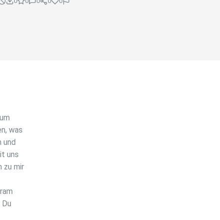
0
0
0
0
0
rum
en, was
h und
it uns
 zu mir
gram
n Du