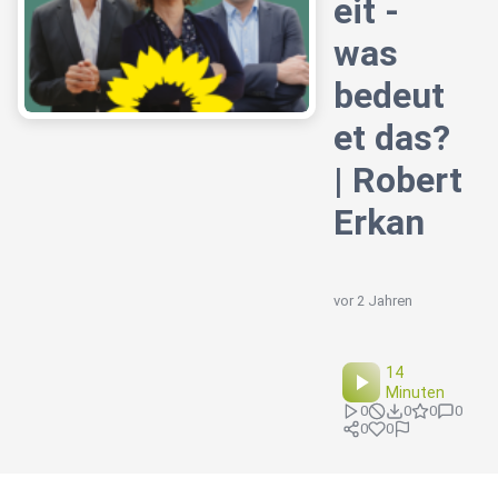
eit -
was
bedeut
et das?
| Robert
Erkan
vor 2 Jahren
14
Minuten
0
0
0
0
0
0