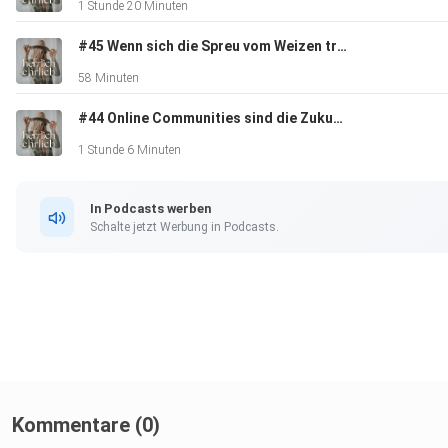
1 Stunde 20 Minuten
gerne mit ein paar Worten zu deiner Lieblingsfolge oder was 
Podcast in dir auslöst! Dein authentisches Feedback hilft uns
#45 Wenn sich die Spreu vom Weizen trennt! Unternehmertalk mit Carina von weltvonunten
noch mehr Menschen zu erreichen.
58 Minuten
#44 Online Communities sind die Zukunft! mit Calvin Hollywood
1 Stunde 6 Minuten
In Podcasts werben
Deine Alexandra & Marina
Schalte jetzt Werbung in Podcasts.
Kommentare (0)