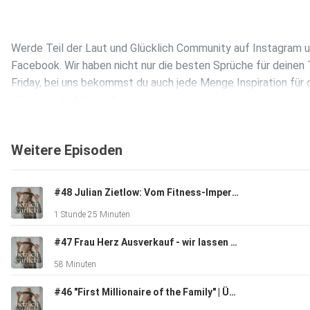
Werde Teil der Laut und Glücklich Community auf Instagram 
Facebook. Wir haben nicht nur die besten Sprüche für deinen
Friday, bei uns bekommst du auch jede Menge Inspiration für 
#lautundglückliches Leben.
Weitere Episoden
#48 Julian Zietlow: Vom Fitness-Imperium zur spirituellen Wildnis
Schreib uns gerne auf Instagram oder Facebook!
1 Stunde 25 Minuten
#47 Frau Herz Ausverkauf - wir lassen alles los! Unternehmer Talk mit meinem Mann Sascha
58 Minuten
#46 "First Millionaire of the Family" | Über Identität & Geld mit Jackie Sharon Tamblyn
Wir würden uns unheimlich freuen, wenn du den Podcast bewe