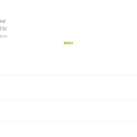
und
 TGI
dein
Mehr
rtest,