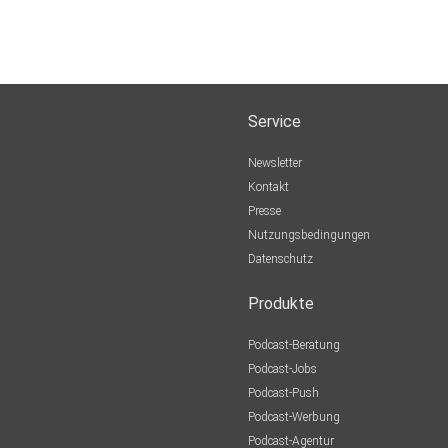
Service
Newsletter
Kontakt
Presse
Nutzungsbedingungen
Datenschutz
Produkte
Podcast-Beratung
Podcast-Jobs
Podcast-Push
Podcast-Werbung
Podcast-Agentur