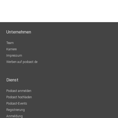
Unternehmen
Team
Karriere
Impressum
Werben auf podcast.de
Dienst
Podcast anmelden
Podcast hochladen
Podcast-Events
Registrierung
Anmeldung