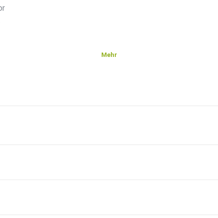
or
.
Mehr
 euch