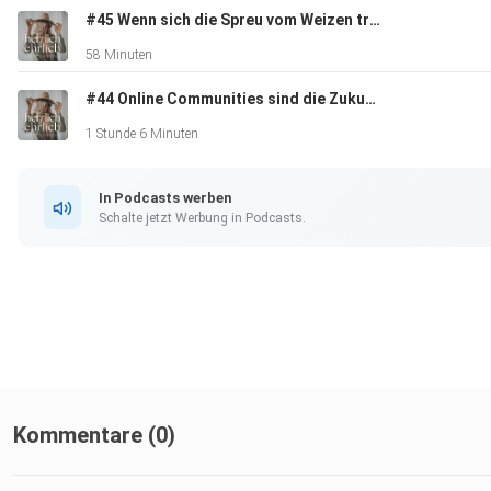
#45 Wenn sich die Spreu vom Weizen trennt! Unternehmertalk mit Carina von weltvonunten
58 Minuten
#44 Online Communities sind die Zukunft! mit Calvin Hollywood
Wie du auch in deine Weiblichkeit kommst und was richtig gut
Sex damit zu tun hat - erfährst du in diesem Podcast.
1 Stunde 6 Minuten
In Podcasts werben
Schalte jetzt Werbung in Podcasts.
Deine Alex & Marina
Kommentare (0)
PS: Wenn du wissen möchtest, wo wir gerade sind, welches L
besonders fasziniert oder einfach nur mit uns lachen möchte