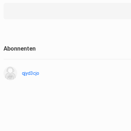
(das ist garantiert), dann schau in unseren Stories vorbei oder
auf Facebook.
Abonnenten
qjyd3cjo