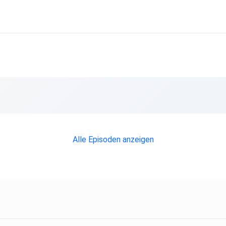
er
Alle Episoden anzeigen
and uns
st