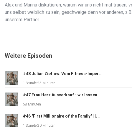
Alex und Marina diskutieren, warum wir uns nicht mal trauen, v
uns selbst weiblich zu sein, geschweige denn vor anderen, z.B
unserem Partner.
Weitere Episoden
Dabei sind wir Frauen doch absolute Lustwesen!
#48 Julian Zietlow: Vom Fitness-Imperium zur spirituellen Wildnis
1 Stunde 25 Minuten
Ganz klarer Appell von Alex und Marina für mehr Weiblichkeit:
#47 Frau Herz Ausverkauf - wir lassen alles los! Unternehmer Talk mit meinem Mann Sascha
58 Minuten
erkundet euren Körper, verwöhnt euch mit einer Creme, kauft
schöne Unterwäsche (oder lasst sie euch schenken)
#46 "First Millionaire of the Family" | Über Identität & Geld mit Jackie Sharon Tamblyn
1 Stunde 20 Minuten