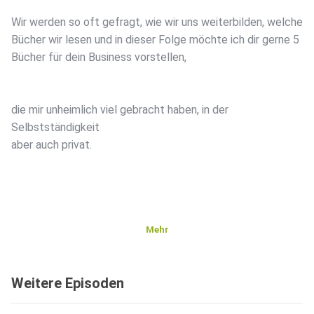
Wir werden so oft gefragt, wie wir uns weiterbilden, welche
Bücher wir lesen und in dieser Folge möchte ich dir gerne 5
Bücher für dein Business vorstellen,
die mir unheimlich viel gebracht haben, in der
Selbstständigkeit
aber auch privat.
Mehr
Weitere Bücher stelle ich dir auf dem Frau Herz Blog vor,
dazu
Weitere Episoden
einfach hier entlang.