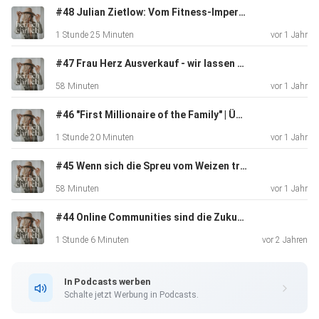
#48 Julian Zietlow: Vom Fitness-Imperium zur spirituellen Wildnis
1 Stunde 25 Minuten
vor 1 Jahr
#47 Frau Herz Ausverkauf - wir lassen alles los! Unternehmer Talk mit meinem Mann Sascha
Folgende Bücher möchte ich dir in dieser Folge empfehlen:
58 Minuten
vor 1 Jahr
#46 "First Millionaire of the Family" | Über Identität & Geld mit Jackie Sharon Tamblyn
Fokus - Hermann Scherer - Link
1 Stunde 20 Minuten
vor 1 Jahr
#45 Wenn sich die Spreu vom Weizen trennt! Unternehmertalk mit Carina von weltvonunten
Es kommt nicht drauf an, wer du bist - Paul Arden - Link
58 Minuten
vor 1 Jahr
#44 Online Communities sind die Zukunft! mit Calvin Hollywood
Reicher als die Geissens - Alex Fischer - Link
1 Stunde 6 Minuten
vor 2 Jahren
In Podcasts werben
Frage immer erst warum - Simon Sinek - Link
Schalte jetzt Werbung in Podcasts.