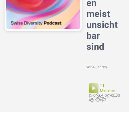
en
meist
unsicht
bar
sind
vor 4 Jahren
11
Minuten
0
0
0
0
0
0