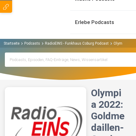
Erlebe Podcasts
Startseite
Podcasts
RadioEINS - Funkhaus Coburg Podcast
Olympia 2022
Olympi
a 2022:
Goldme
daillen-