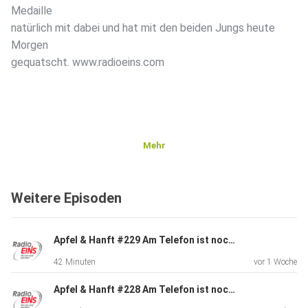
Medaille
natürlich mit dabei und hat mit den beiden Jungs heute
Morgen
gequatscht. www.radioeins.com
Mehr
Weitere Episoden
Apfel & Hanft #229 Am Telefon ist noch Milch: Mit Warnblinker im Kettenkarussell - Und tollem Gewinnspiel
42 Minuten
vor 1 Woche
Apfel & Hanft #228 Am Telefon ist noch Milch: Döner für Dominica - Genitalien zur Pressekonferenz