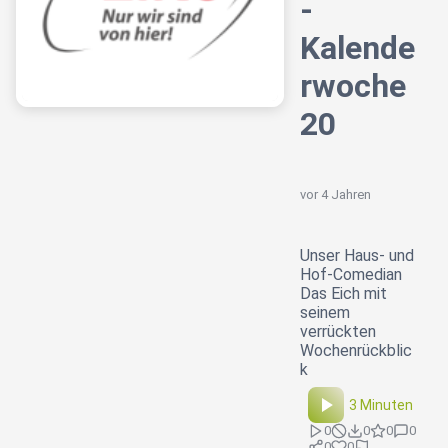
-
Kalende
rwoche
20
vor 4 Jahren
Unser Haus- und
Hof-Comedian
Das Eich mit
seinem
verrückten
Wochenrückblic
k
3 Minuten
0
0
0
0
0
0