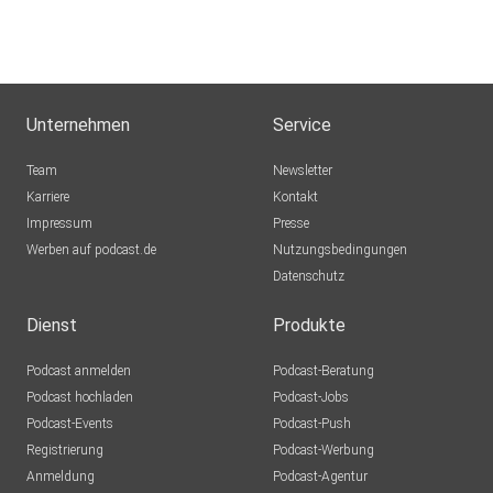
Unternehmen
Service
Team
Newsletter
Karriere
Kontakt
Impressum
Presse
Werben auf podcast.de
Nutzungsbedingungen
Datenschutz
Dienst
Produkte
Podcast anmelden
Podcast-Beratung
Podcast hochladen
Podcast-Jobs
Podcast-Events
Podcast-Push
Registrierung
Podcast-Werbung
Anmeldung
Podcast-Agentur