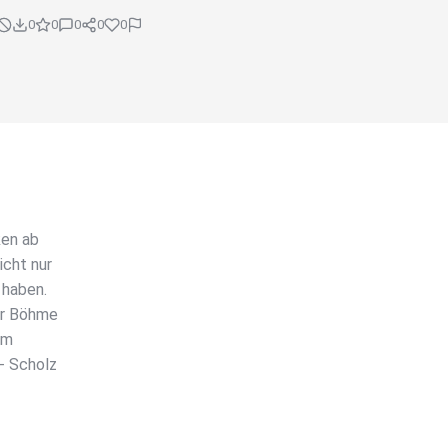
0
0
0
0
0
ken ab
icht nur
 haben.
er Böhme
em
- Scholz