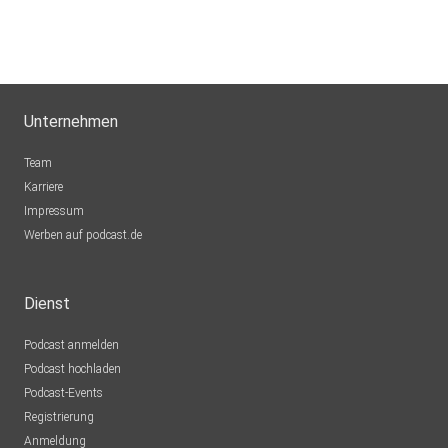
Unternehmen
Team
Karriere
Impressum
Werben auf podcast.de
Dienst
Podcast anmelden
Podcast hochladen
Podcast-Events
Registrierung
Anmeldung