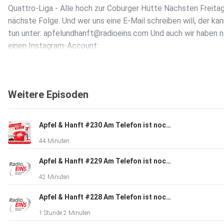
Quattro-Liga - Alle hoch zur Coburger Hütte Nächsten Freitag
nächste Folge. Und wer uns eine E-Mail schreiben will, der ka
tun unter: apfelundhanft@radioeins.com Und auch wir haben n
einen Instagram-Account:
https://www.instagram.com/apfelundhanft_fanpage/
@apfelundhanft_fanpage Danke an Gerät für das tolle Intro!
findet ihr hier: https://www.instagram.com/geraet_punkrock/
Weitere Episoden
@geraet_punkrock Zu hören sind wir bei Radio EINS in Coburg
werktäglich von 6-10 Uhr bei DER MORGEN MIT APFEL UND
www.radioeins.com
Apfel & Hanft #230 Am Telefon ist noch Milch: Eine Wespe, fünf Leberkäs und kein Jackpot
44 Minuten
Apfel & Hanft #229 Am Telefon ist noch Milch: Mit Warnblinker im Kettenkarussell - Und tollem Gewinnspiel
42 Minuten
Apfel & Hanft #228 Am Telefon ist noch Milch: Döner für Dominica - Genitalien zur Pressekonferenz
1 Stunde 2 Minuten