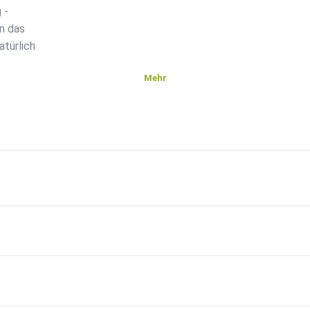
 -
nn das
atürlich
Mehr
 Den
 -
 HANFT -