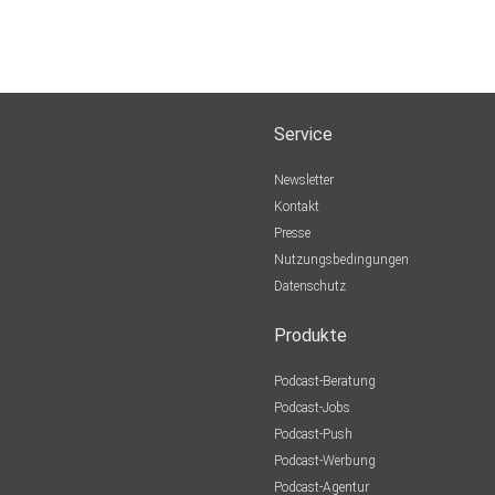
Service
Newsletter
Kontakt
Presse
Nutzungsbedingungen
Datenschutz
Produkte
Podcast-Beratung
Podcast-Jobs
Podcast-Push
Podcast-Werbung
Podcast-Agentur