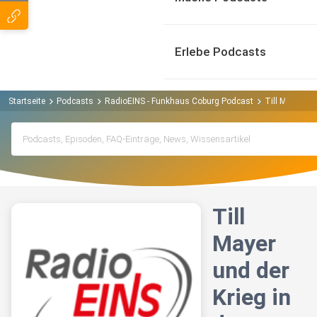
Erlebe Podcasts
Startseite
Podcasts
RadioEINS - Funkhaus Coburg Podcast
Till Mayer und
Till
Mayer
und der
Krieg in