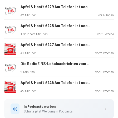
Apfel & Hanft #229 Am Telefon ist noch Milch: Mit Warnblinker im Kettenkarussell - Und tollem Gewinnspiel
42 Minuten
vor 6 Tagen
Apfel & Hanft #228 Am Telefon ist noch Milch: Döner für Dominica - Genitalien zur Pressekonferenz
1 Stunde 2 Minuten
vor 1 Woche
Apfel & Hanft #227 Am Telefon ist noch Milch: Duschen in Karlsbad
41 Minuten
vor 2 Wochen
Die RadioEINS-Lokalnachrichten vom 10.7. - Spätausgabe
2 Minuten
vor 3 Wochen
Apfel & Hanft #226 Am Telefon ist noch Milch: Ein Taxifahrer kommt zum Kaffee - mit Schumi am Steuer und Falschgeld im G
49 Minuten
vor 3 Wochen
In Podcasts werben
Schalte jetzt Werbung in Podcasts.