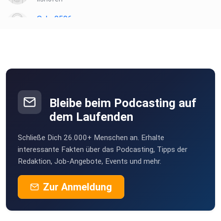
Sabs0506
Moers
xtbtcgut
Johannah0207
Rietberg
Bleibe beim Podcasting auf
dem Laufenden
lichtmehr
Schließe Dich 26.000+ Menschen an. Erhalte
mk1967
interessante Fakten über das Podcasting, Tipps der
bad salzungen
Redaktion, Job-Angebote, Events und mehr.
alisha02
Zur Anmeldung
Alexandra2403
Kelkheim