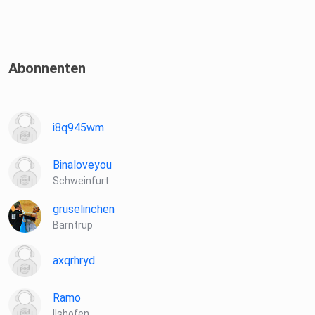
Abonnenten
i8q945wm
Binaloveyou
Schweinfurt
gruselinchen
Barntrup
axqrhryd
Ramo
Ilshofen