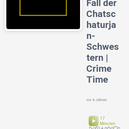
Fall der
Chatsc
haturja
n-
Schwes
tern |
Crime
Time
vor 4 Jahren
17
Minuten
0
0
0
0