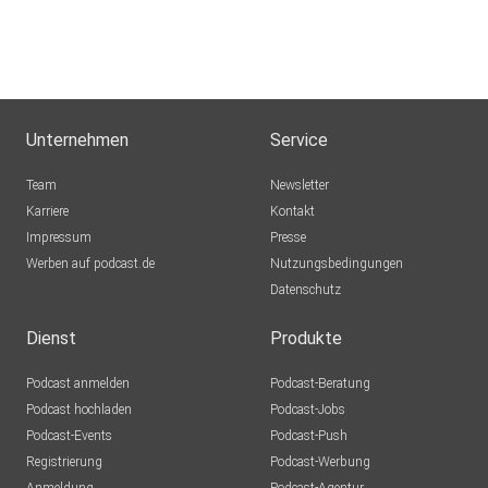
Ommailo
Erfurt
Catlili
Unternehmen
Service
Wubbsilein
Team
Newsletter
Karriere
Kontakt
Impressum
Presse
o4gyhw7w
Werben auf podcast.de
Nutzungsbedingungen
Datenschutz
Dienst
Produkte
Podcast anmelden
Podcast-Beratung
Podcast hochladen
Podcast-Jobs
Podcast-Events
Podcast-Push
Registrierung
Podcast-Werbung