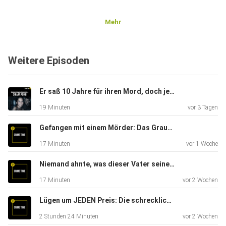
Mehr
Weitere Episoden
Er saß 10 Jahre für ihren Mord, doch jetzt zerbricht der Fall Chiara Poggi | Crime Time
19 Minuten
vor 3 Tagen
Gefangen mit einem Mörder: Das Grauen auf der MS Bärbel | Crime Time Doku
17 Minuten
vor 1 Woche
Niemand ahnte, was dieser Vater seinen Kindern antun würde: Der Vierfachmord von Ilsede | Crime Time Doku
17 Minuten
vor 2 Wochen
Lügen um JEDEN Preis: Die schrecklichsten Catfish-Fälle | Crime Time Compilation
2 Stunden 24 Minuten
vor 2 Wochen