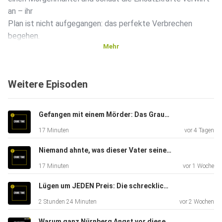
an – ihr
Plan ist nicht aufgegangen: das perfekte Verbrechen
begehen.
Mehr
Weitere Episoden
⁠https://anchor.fm/crime-time/subscribe⁠ Supporte meinen
Gefangen mit einem Mörder: Das Grauen auf der MS Bärbel | Crime Time Doku
Podcast mit einem kostenpflichtigen Abo! Das Abo
17 Minuten
vor 4 Tagen
beinhaltet
KEINEN exklusiven Content, es ist nur Support.
Niemand ahnte, was dieser Vater seinen Kindern antun würde: Der Vierfachmord von Ilsede | Crime Time Doku
17 Minuten
vor 1 Woche
Lügen um JEDEN Preis: Die schrecklichsten Catfish-Fälle | Crime Time Compilation
2 Stunden 24 Minuten
vor 2 Wochen
Mehr von Kati Winter: ⁠https://linktr.ee/katiwinter⁠
Warum ganz Nürnberg Angst vor diesem Mann hatte: Der VAMPIR von Nürnberg | Crime Time Doku