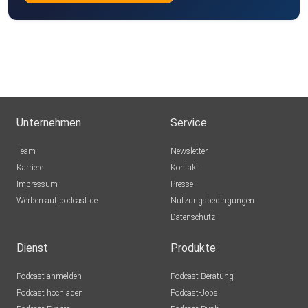
Alexandra2403
Kelkheim
Ommailo
Erfurt
Catlili
Unternehmen
Service
Wubbsilein
Team
Newsletter
Karriere
Kontakt
Impressum
Presse
o4gyhw7w
Werben auf podcast.de
Nutzungsbedingungen
Datenschutz
Dienst
Produkte
Podcast anmelden
Podcast-Beratung
Podcast hochladen
Podcast-Jobs