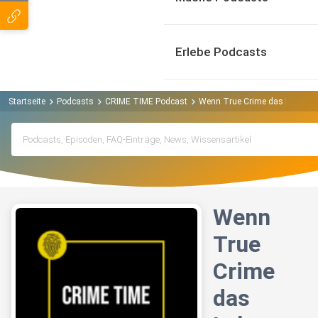
Erlebe Podcasts
Startseite
Podcasts
CRIME TIME Podcast
Wenn True Crime das Leben be
Wenn
True
Crime
das