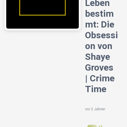
Leben
bestim
mt: Die
Obsessi
on von
Shaye
Groves
| Crime
Time
vor 2 Jahren