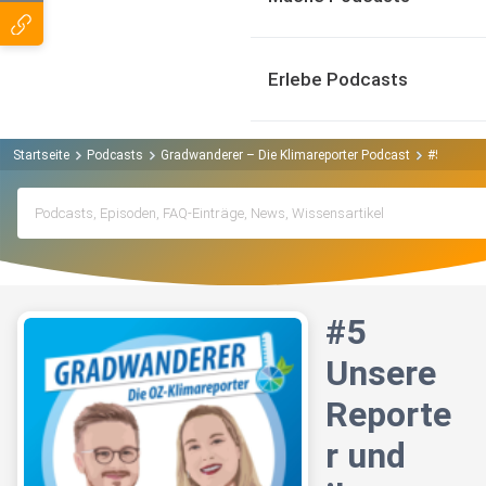
Erlebe Podcasts
Startseite
Podcasts
Gradwanderer – Die Klimareporter Podcast
#5 Unsere
#5
Unsere
Reporte
r und