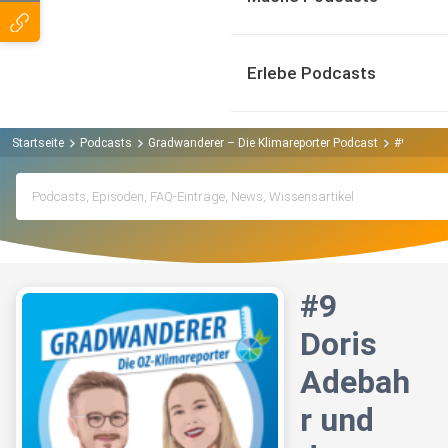
Erlebe Podcasts
Startseite
Podcasts
Gradwanderer – Die Klimareporter Podcast
#9 Doris 
#9
Doris
Adebah
r und