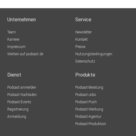
Unternehmen
Service
Team
Newsletter
Karriere
Kontakt
Impressum
Presse
Werben auf podcast.de
Nutzungsbedingungen
Datenschutz
Dienst
Produkte
Podcast anmelden
Podcast-Beratung
Podcast hochladen
Podcast-Jobs
Podcast-Events
Podcast-Push
Registrierung
Podcast-Werbung
Anmeldung
Podcast-Agentur
Podcast-Produktion