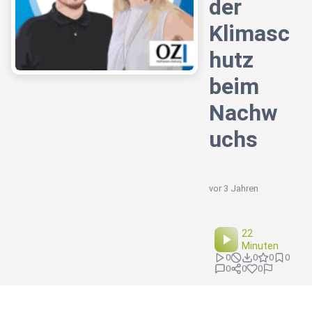
der
Klimasc
hutz
beim
Nachw
uchs
vor 3 Jahren
22
Minuten
0
0
0
0
0
0
0