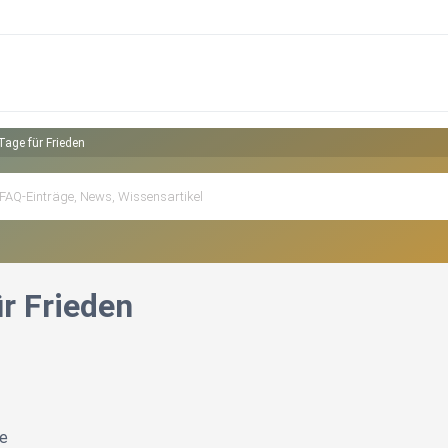
Tage für Frieden
r Frieden
ne