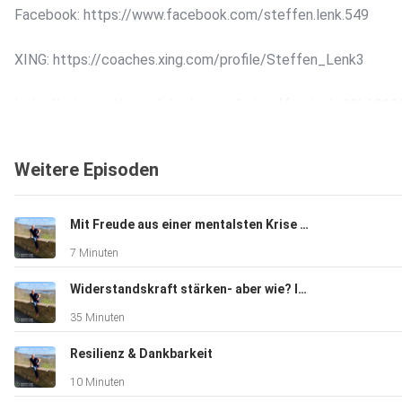
Facebook: https://www.facebook.com/steffen.lenk.549
XING: https://coaches.xing.com/profile/Steffen_Lenk3
LinkedIn: https://www.linkedin.com/in/steffen-lenk-19b6011
Weitere Episoden
Homepage: https://www.steffenlenk.com/
99 Tage-Challenge:
Mit Freude aus einer mentalsten Krise zurück in den wertvollen und bewußten Alltag.
Link zur Spendenaktion: https://gofund.me/bdb57c90
7 Minuten
Widerstandskraft stärken- aber wie? Interview mit Resilienzpilotin Heidi Wahl
35 Minuten
Resilienz & Dankbarkeit
10 Minuten