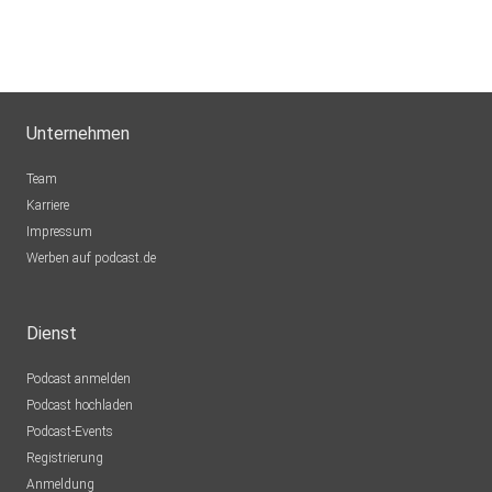
Unternehmen
Team
Karriere
Impressum
Werben auf podcast.de
Dienst
Podcast anmelden
Podcast hochladen
Podcast-Events
Registrierung
Anmeldung