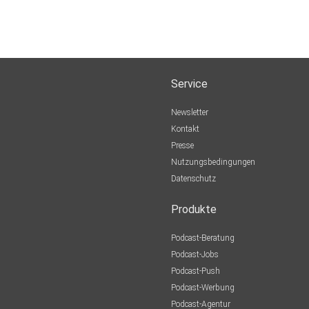
Service
Newsletter
Kontakt
Presse
Nutzungsbedingungen
Datenschutz
Produkte
Podcast-Beratung
Podcast-Jobs
Podcast-Push
Podcast-Werbung
Podcast-Agentur