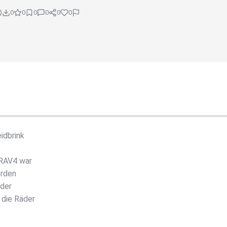
0
0
0
0
0
0
idbrink
 RAV4 war
erden
 der
 die Räder