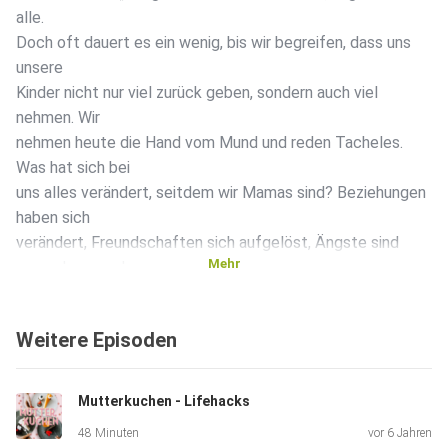
alle.
Doch oft dauert es ein wenig, bis wir begreifen, dass uns
unsere
Kinder nicht nur viel zurück geben, sondern auch viel
nehmen. Wir
nehmen heute die Hand vom Mund und reden Tacheles.
Was hat sich bei
uns alles verändert, seitdem wir Mamas sind? Beziehungen
haben sich
verändert, Freundschaften sich aufgelöst, Ängste sind
Mehr
gewachsen und
das Herz ist natürlich so sehr gewachsen, dass es
manchmal richtig
Weitere Episoden
weh tut und kaum in die Brust passt. Denn egal, wie
schrecklich
anstrengend das Leben mit Kind oft ist, am Ende zählt
Mutterkuchen - Lifehacks
doch nur
48 Minuten
vor 6 Jahren
eins: es ist auch – und besonders – schrecklich schön!