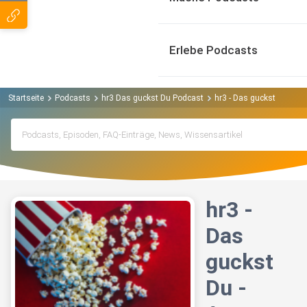
Erlebe Podcasts
Startseite
Podcasts
hr3 Das guckst Du Podcast
hr3 - Das guckst Du - Am
hr3 -
Das
guckst
Du -