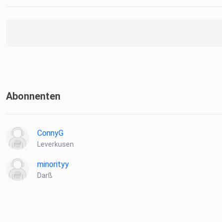
https://www.instagram.com/the_harry_schaefer/
https://www.instagram.com/alles_nur_geklaut_official/
Abonnenten
ConnyG
Leverkusen
minorityy
Darß