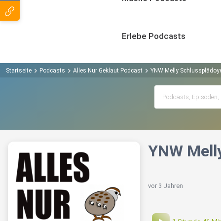
Erlebe Podcasts
Startseite
Podcasts
Alles Nur Geklaut Podcast
YNW Melly Schlussplädoye
YNW Melly
vor 3 Jahren