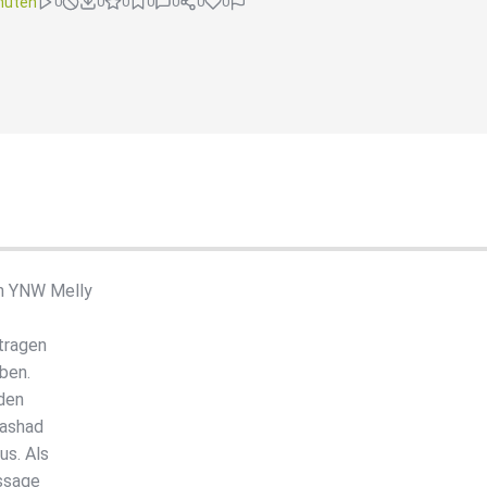
nuten
0
0
0
0
0
0
0
n YNW Melly
tragen
eben.
 den
Rashad
us. Als
ussage