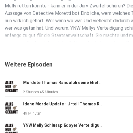
Melly retten könnte - kann er in der Jury Zweifel schüren? Di
Aussage von Detective Moretti bot Einblicke, wem welches 
nun wirklich gehört. Wer wann wo war. Und vielleicht dadurch 
wer was getan hat. Und warum. YNW Mellys Verteidigung sch
anfangs zu gut für die Staatsanwaltschaft. Sie machte und 
einen exzellenten Job und der Anklage das Leben schwer. Do
sich Beweise mit Rhetorik und anwältlicher Exzellenz aushebe
übersetzen Tag 16, den letzten Zeugen und die Jury instructi
Weitere Episoden
die Anweisungen an die Jury. Erschoss Rapper YNW Melly, mit
bürgerlichem Namen Jamell Demons, seine besten Freunde? 
Musiker, der bereits mit Kanye West zusammenarbeitete, sieh
Mordete Thomas Randolph seine Ehefrau(en)? Tag 1 + 7 TRUE CRIME LIVE
derzeit zwei Anklagen wegen Mordes ersten Grades an Anth
2 Stunden 45 Minuten
Williams und Christopher Thomas von Oktober 2018 gegenübe
gehörten, laut seinem Anwalt zu Mellys "besten Freunden". L
Idaho Morde Update - Urteil Thomas Randolph TRUE CRIME LIVE
einer Erklärung der Polizei von Miramar haben sich Demons un
49 Minuten
Mitangeklagte Cortlen Henry verschworen, um den Anschein 
erwecken, Williams und Thomas Jr. seien bei einem Drive-By 
YNW Melly Schlussplädoyer Verteidigung von Tag 17
worden. Demons plädierte auf nicht schuldig. Wir übersetzen 