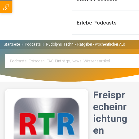
Erlebe Podcasts
Startseite
Podcasts
Rudolphs Technik Ratgeber - wöchentlicher Audiocast 
Freispr
echeinr
ichtung
en