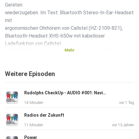
Geräten
wiederzugeben. Im Test: Bluetooth Stereo-In-Ear-Headset
mit
ergonomischen Ohrhörern von Callstel (HZ-2109-821),
Bluetooth-Headset XHS-650w mit kabelloser
Ladefunktion von Callstel
Mehr
(HZ-1930-821), Universal Bluetooth Headset "Black Tube"
von
Callstel (HZ-3468-821) Produkt-Übersicht:
Weitere Episoden
http://www.pearl.de/rtr63
Podcast-Übersicht: http://www.pearl.de/podcast/
Rudolphs CheckUp - AUDIO #001: Navigations-Systeme
Zu den besprochenen Produkten im PEARL-Shop
14 Minuten
vor 1 Tag
Radios der Zukunft
11 Minuten
vor 13 Jahren
Power