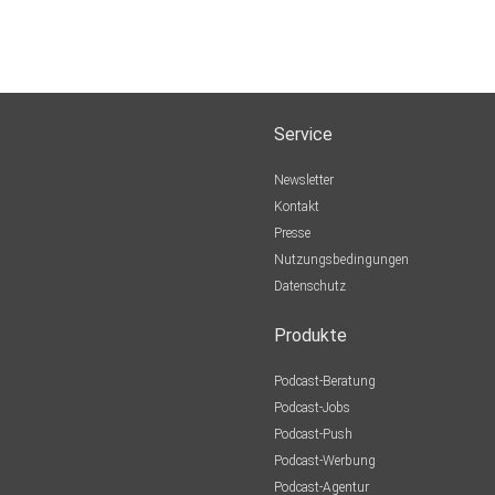
Service
Newsletter
Kontakt
Presse
Nutzungsbedingungen
Datenschutz
Produkte
Podcast-Beratung
Podcast-Jobs
Podcast-Push
Podcast-Werbung
Podcast-Agentur