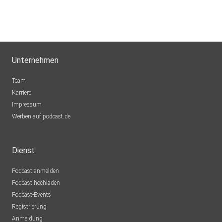
Unternehmen
Team
Karriere
Impressum
Werben auf podcast.de
Dienst
Podcast anmelden
Podcast hochladen
Podcast-Events
Registrierung
Anmeldung