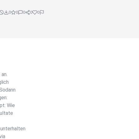
0
0
0
0
0
 an.
lich
 Sodann
gen:
pt: Wie
ultate
unterhalten
via