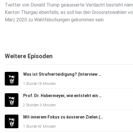
Twitter von Donald Trump geäusserte Verdacht besteht näml
Kanton Thurgau ebenfalls; es soll bei den Grossratswahlen v
März 2020 zu Wahlfälschungen gekommen sein.
Weitere Episoden
Was ist Strafverteidigung? (Interview mit Stephan Bernard)
1 Stunde 18 Minuten
Prof. Dr. Habermeyer, wie entsteht ein forensisches Gutachten?
2 Stunden 5 Minuten
Mit innerem Fokus zu äusseren Zielen (Interview mit dem Outplacement-Berater Dr. Toni Nadig)
1 Stunde 42 Minuten