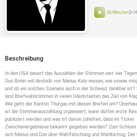
26 Minuten
0
Beschreibung
In den USA dauert das Auszählen der Stimmen seit vier Tagen
Duri Bonin will deshalb von Marius Kobi wissen, wie sowas mög
und ob ein solches Szenario auch in der Schweiz denkbar ist?
sind Briefwahlstimmen in vielen Gliedstaaten das Ziel von Kla
Wie geht der Kanton Thurgau mit diesen Briefen um? Überhau
ist die Stimmenauszählung organisiert, wann dürfen erste Res
publiziert werden und was ist davon zuhalten, dass im Ticker
Zwischenergebnisse bekannt gegeben werden? Zum Schluss 
sich Marius und Duri über Wahlfälschung und Wahlbetrug: Der 