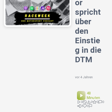
or
spricht
über
den
Einstie
g in die
DTM
vor 4 Jahren
48
Minuten
0
0
0
0
0
0