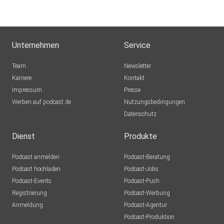
Unternehmen
Service
Team
Newsletter
Karriere
Kontakt
Impressum
Presse
Werben auf podcast.de
Nutzungsbedingungen
Datenschutz
Dienst
Produkte
Podcast anmelden
Podcast-Beratung
Podcast hochladen
Podcast-Jobs
Podcast-Events
Podcast-Push
Registrierung
Podcast-Werbung
Anmeldung
Podcast-Agentur
Podcast-Produktion