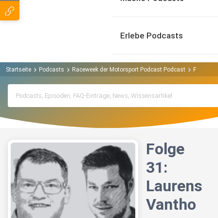
Erlebe Podcasts
Startseite
Podcasts
Raceweek der Motorsport Podcast Podcast
Folge 31:
Folge
31:
Laurens
Vantho