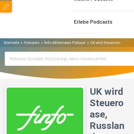
Erlebe Podcasts
Startseite
Podcasts
finfo Aktiennews Podcast
UK wird Steueroase, Russla
UK wird
Steuero
ase,
Russlan