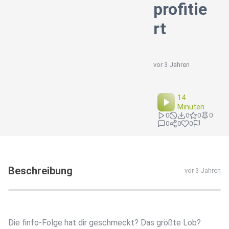
profitie
rt
vor 3 Jahren
14
Minuten
0
0
0
0
0
0
0
Beschreibung
vor 3 Jahren
Die finfo-Folge hat dir geschmeckt? Das größte Lob?