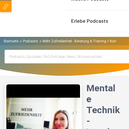
Erlebe Podcasts
Startseite
Podcasts
Mehr Zufriedenheit - Beratung & Training > Kommunika
Mental
e
Technik
-