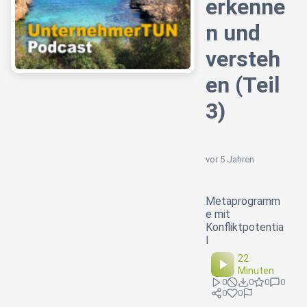
erkenne
n und
versteh
en (Teil
3)
vor 5 Jahren
Metaprogramm
e mit
Konfliktpotentia
l
22
Minuten
0
0
0
0
0
0