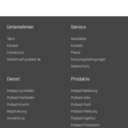
Unternehmen
Service
Team
Newsletter
Karriere
Kontakt
Impressum
Presse
Werben auf podcast.de
Nutzungsbedingungen
Datenschutz
Dienst
Produkte
Podcast anmelden
Podcast-Beratung
Podcast hochladen
Podcast-Jobs
Podcast-Events
Podcast-Push
Registrierung
Podcast-Werbung
Anmeldung
Podcast-Agentur
Podcast-Produktion