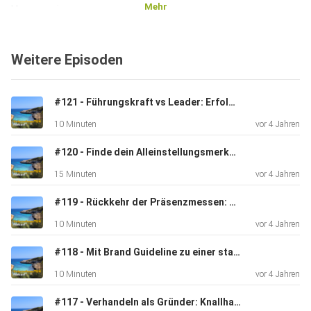
Mehr
Ursprung in
der Neurolinguistischen Programmierung (kurz: NLP). Das
sind
Weitere Episoden
Wahrnehmungsfilter und beschreiben, wie wir Menschen
Informationen
aufnehmen und weiterverarbeiten. Wer weiß, welche
#121 - Führungskraft vs Leader: Erfolgreich mit Visionen führen
Metaprogramme
10 Minuten
vor 4 Jahren
einem selbst und dem gegenüber zugrunde liegen, kann
Vorurteile
#120 - Finde dein Alleinstellungsmerkmal: USP definieren und entwickeln
abbauen und sein Verhalten anpassen.
15 Minuten
vor 4 Jahren
#119 - Rückkehr der Präsenzmessen: Wie wichtig sind sie?
10 Minuten
vor 4 Jahren
#118 - Mit Brand Guideline zu einer starken Markenidentität
10 Minuten
vor 4 Jahren
#117 - Verhandeln als Gründer: Knallhart oder Kompromiss?