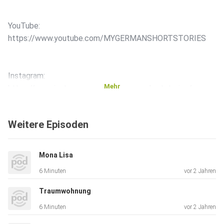
YouTube:
https://www.youtube.com/MYGERMANSHORTSTORIES
Instagram:
Mehr
https://www.instagram.com/mygermanshortstories/
#Deutschlernen #Geschichten #Hörverstehen
Weitere Episoden
#Sprachkompetenz
#Kulturverständnis #Unterhaltung #Alltagssituationen
#Aussprache
Mona Lisa
#Wortschatz #Grammatik #Idiome #Redewendungen
6 Minuten
vor 2 Jahren
#Muttersprachler
Traumwohnung
6 Minuten
vor 2 Jahren