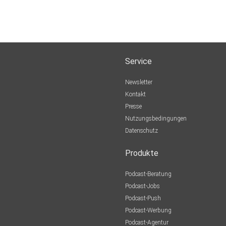
Service
Newsletter
Kontakt
Presse
Nutzungsbedingungen
Datenschutz
Produkte
Podcast-Beratung
Podcast-Jobs
Podcast-Push
Podcast-Werbung
Podcast-Agentur