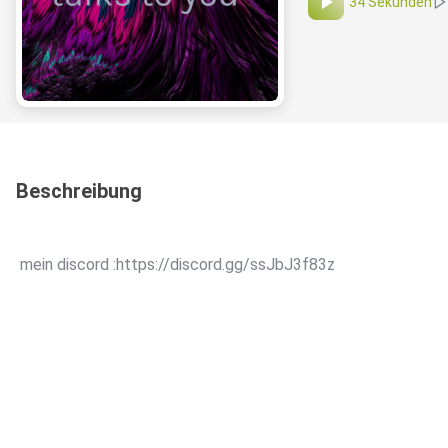
34 Sekunden
Beschreibung
mein discord :https://discord.gg/ssJbJ3f83z