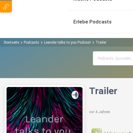
Erlebe Podcasts
Startseite
Podcasts
Leander talks to you Podcast
Trailer
Trailer
vor 4 Jahren