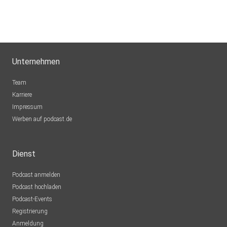
Unternehmen
Team
Karriere
Impressum
Werben auf podcast.de
Dienst
Podcast anmelden
Podcast hochladen
Podcast-Events
Registrierung
Anmeldung