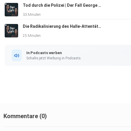
https://www.nummergegenkummer.de Freunde fürs Leben,
Tod durch die Polizei | Der Fall George Floyd
Hilfsangebote-Finder bei seelischen Krisen (bundesweit)
33 Minuten
https://www.frnd.de/hilfe/hilfsangebote-finder/
Die Radikalisierung des Halle-Attentäters | Der Fall
25 Minuten
In Podcasts werben
Schalte jetzt Werbung in Podcasts.
Kommentare (0)