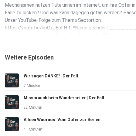
Mechanismen nutzen Täter:innen im Internet, um ihre Opfer in
Falle zu locken? Und was kann dagegen getan werden? Pass
Unser YouTube-Folge zum Thema Sextortion:
https://youtu.be/apOxJEoFH-0 *Name geändert _________
Links und Infos aus der Folge: Der Fall auf YouTube:
https://www.youtube.com/@DerFall Deutschland3000 - ‘ne 
mit Eva Schulz:
Weitere Episoden
https://open.spotify.com/show/529zZ0Yna08EWFnqJgO3C
_______________ Hosts: Lydia Benecke, Sarah Koldehoff Au
Sarah Koldehoff Schnitt: Joachim Leyh Grafik: Pauline Branke
Wir sagen DANKE! | Der Fall
Redaktion funk/ZDF: Vivien Hartmann, Anne Höhn, Lilly Aman
7 Minuten
Franziska Kues Eine Produktion von LOOKS Media GmbH für fu
Zusammenarbeit mit frontal. _______________ Brauchst du H
Missbrauch beim Wunderheiler | Der Fall
findest du Beratungsstellen: TelefonSeelsorge 0800 111011
22 Minuten
0800 1110222 (kostenfrei): https://www.telefonseelsorge.d
Depressionshilfe 0800 3344533 (kostenfrei):
Aileen Wuornos: Vom Opfer zur Serienmörderin | Der Fall
https://www.deutsche-depressionshilfe.de NummerGegenK
41 Minuten
(Kinder- und Jugendtelefon; kostenfrei):