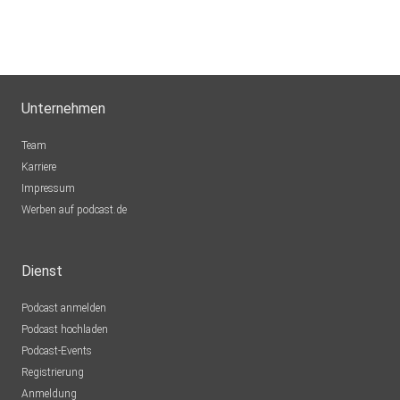
Dreamy
Schaffhausen
KatjaMeyer
Unternehmen
Martfeld
Team
Karriere
Impressum
Werben auf podcast.de
Dienst
Podcast anmelden
Podcast hochladen
Podcast-Events
Registrierung
Anmeldung