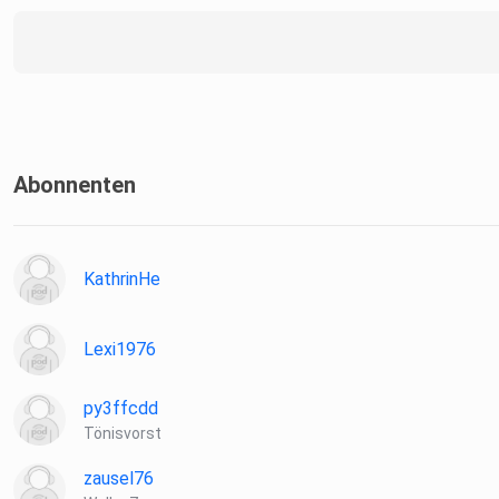
Abonnenten
KathrinHe
Lexi1976
py3ffcdd
Tönisvorst
zausel76