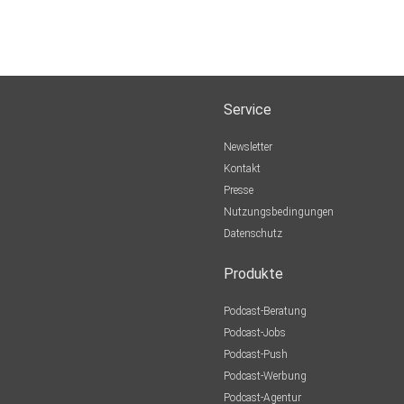
Service
Newsletter
Kontakt
Presse
Nutzungsbedingungen
Datenschutz
Produkte
Podcast-Beratung
Podcast-Jobs
Podcast-Push
Podcast-Werbung
Podcast-Agentur