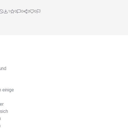
1
0
0
0
0
und
 einige
er
sich
n
n