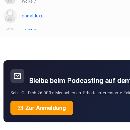
Wolke 7
comddexe
e6ffib6a
Golssen
WunderleMargareta
Hausen im Wiesental
Liki
Bleibe beim Podcasting auf de
pmgps854
Schließe Dich 26.000+ Menschen an. Erhalte interessante Fak
m1u8ofbn
Zur Anmeldung
Moers
Hank26
Hude