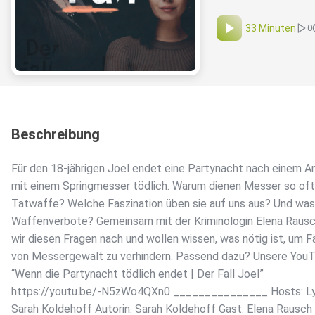
33 Minuten
0
Beschreibung
Für den 18-jährigen Joel endet eine Partynacht nach einem An
mit einem Springmesser tödlich. Warum dienen Messer so oft
Tatwaffe? Welche Faszination üben sie auf uns aus? Und was
Waffenverbote? Gemeinsam mit der Kriminologin Elena Raus
wir diesen Fragen nach und wollen wissen, was nötig ist, um F
von Messergewalt zu verhindern. Passend dazu? Unsere You
“Wenn die Partynacht tödlich endet | Der Fall Joel”
https://youtu.be/-N5zWo4QXn0 _______________ Hosts: Ly
Sarah Koldehoff Autorin: Sarah Koldehoff Gast: Elena Rausch