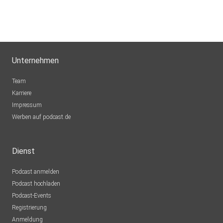
Dreamy
Schaffhausen
KatjaMeyer
Unternehmen
Martfeld
Team
Karriere
Impressum
Werben auf podcast.de
Dienst
Podcast anmelden
Podcast hochladen
Podcast-Events
Registrierung
Anmeldung