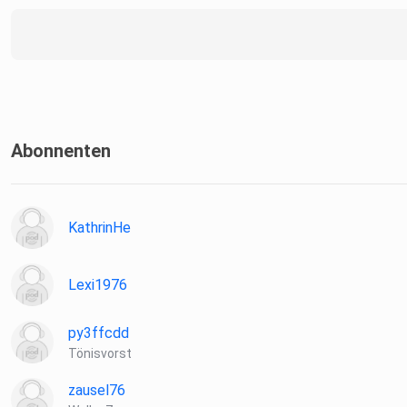
Abonnenten
KathrinHe
Lexi1976
py3ffcdd
Tönisvorst
zausel76