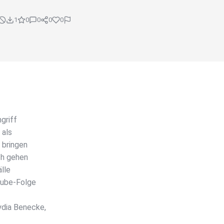
1
0
0
0
0
griff
 als
 bringen
ch gehen
älle
Tube-Folge
dia Benecke,