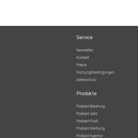
Service
Newsletter
Kontakt
Presse
Nutzungsbedingungen
Datenschutz
Produkte
Podcast-Beratung
Podcast-Jobs
Podcast-Push
Podcast-Werbung
Podcast-Agentur