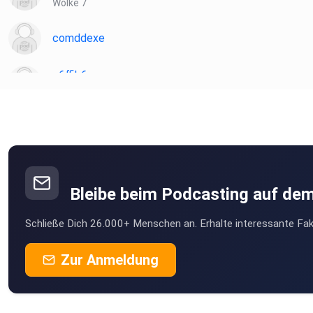
Wolke 7
comddexe
e6ffib6a
Golssen
WunderleMargareta
Hausen im Wiesental
Liki
Bleibe beim Podcasting auf de
pmgps854
Schließe Dich 26.000+ Menschen an. Erhalte interessante Fak
m1u8ofbn
Zur Anmeldung
Moers
Hank26
Hude