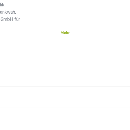
ik:
mankwah,
a GmbH für
Mehr