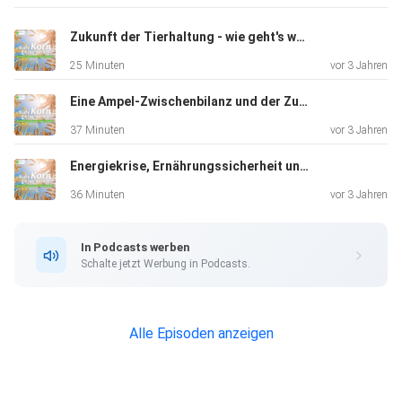
Ingenrieth und
Katrin Beberhold, die sich in dem neu gegründeten
Zukunft der Tierhaltung - wie geht's weiter?
DBV-Fachausschuss engagieren, der es sich zur Aufgabe
25 Minuten
vor 3 Jahren
gemacht
hat, Frauen im Bauernverband zu stärken.
Eine Ampel-Zwischenbilanz und der Zukunftsbauer-Prozess
37 Minuten
vor 3 Jahren
Energiekrise, Ernährungssicherheit und EU-Pläne zum Pflanzenschutz
36 Minuten
vor 3 Jahren
In Podcasts werben
Schalte jetzt Werbung in Podcasts.
Alle Episoden anzeigen