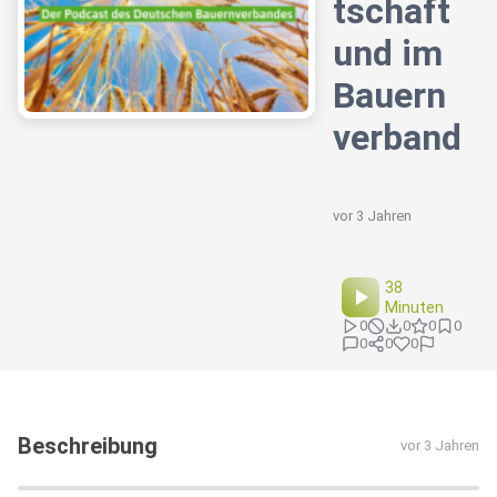
tschaft
und im
Bauern
verband
vor 3 Jahren
38
Minuten
0
0
0
0
0
0
0
Beschreibung
vor 3 Jahren