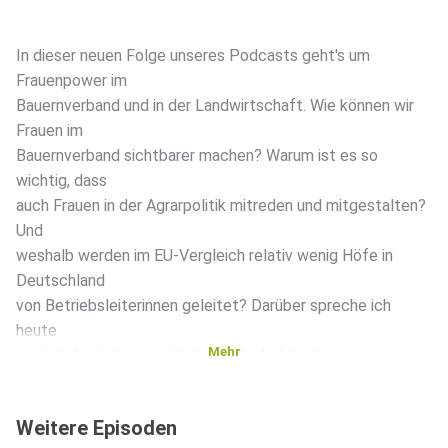
In dieser neuen Folge unseres Podcasts geht's um
Frauenpower im
Bauernverband und in der Landwirtschaft. Wie können wir
Frauen im
Bauernverband sichtbarer machen? Warum ist es so
wichtig, dass
auch Frauen in der Agrarpolitik mitreden und mitgestalten?
Und
weshalb werden im EU-Vergleich relativ wenig Höfe in
Deutschland
von Betriebsleiterinnen geleitet? Darüber spreche ich
heute
Mehr
zunächst mit Susanne Schulze Bockeloh, der
Vizepräsidentin des
Deutschen Bauernverbandes, und im Anschluss mit zwei
Weitere Episoden
landwirtschaftlichen Unternehmerinnen, Christina