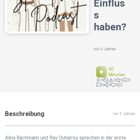
Einflus
s
haben?
vor 3 Jahren
42
Minuten
0
0
0
0
0
0
0
Beschreibung
vor 3 Jahren
Alina Bachmann und Ray Ouharrou sprechen in der erste