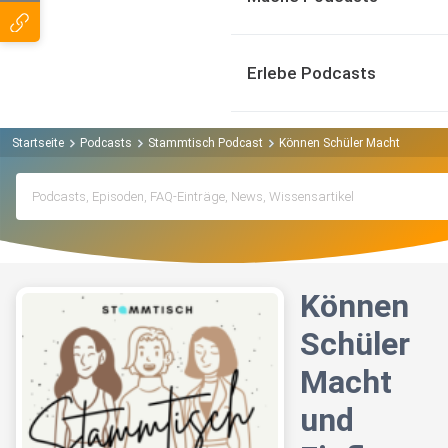
Erlebe Podcasts
Startseite
Podcasts
Stammtisch Podcast
Können Schüler Macht und Einf
Können
Schüler
Macht
und