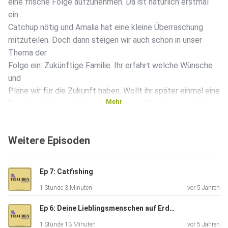
eine frische Folge aufzunehmen. Da ist natürlich erstmal
ein
Catchup nötig und Amalia hat eine kleine Überraschung
mitzuteilen. Doch dann steigen wir auch schon in unser
Thema der
Folge ein: Zukünftige Familie. Ihr erfahrt welche Wünsche
und
Pläne wir für die Zukunft haben. Wollt ihr später einmal eine
Mehr
Familie gründen und Kinder bekommen? Und wie steht ihr
zum Thema
Hochzeit?
Weitere Episoden
Ep 7: Catfishing
1 Stunde 3 Minuten
vor 5 Jahren
Ep 6: Deine Lieblingsmenschen auf Erden! - Ex-Freunde/-innen
1 Stunde 13 Minuten
vor 5 Jahren