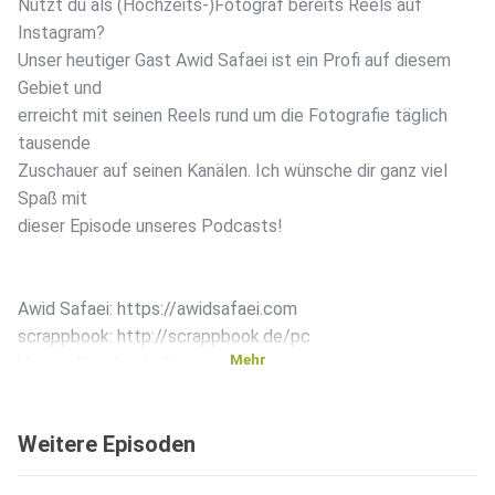
Nutzt du als (Hochzeits-)Fotograf bereits Reels auf
Instagram?
Unser heutiger Gast Awid Safaei ist ein Profi auf diesem
Gebiet und
erreicht mit seinen Reels rund um die Fotografie täglich
tausende
Zuschauer auf seinen Kanälen. Ich wünsche dir ganz viel
Spaß mit
dieser Episode unseres Podcasts!
Awid Safaei: https://awidsafaei.com
scrappbook: http://scrappbook.de/pc
Mehr
Unsere Facebook-Gruppe:
https://www.facebook.com/groups/549538919100656
Instagram: http://instagram.com/scrappbook_de/
Weitere Episoden
Facebook: http://facebook.com/scrappbook.de/