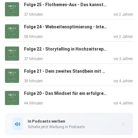
Schreibe uns Fragen oder Themenwünsche gerne per Mail
Folge 25 - Flothemes-Aus - Das kannst du jetzt tun - Interview mit Kevin Kurek
an
37 Minuten
vor 2 Jahren
podcast@scrappbook.de
Folge 24 - Webseitenoptimierung - Interview mit Alexander Wieser
58 Minuten
vor 2 Jahren
Folge 22 - Storytelling in Hochzeitsreportagen - Interview mit Marina Radon
37 Minuten
vor 3 Jahren
Folge 21 - Dein zweites Standbein mit Workshops und Coachings - Interview mit Vicky Baumann
39 Minuten
vor 4 Jahren
Folge 20 - Das Mindset für ein erfolgreiches Business als Fotograf - Interview mit Kathleen John
44 Minuten
vor 4 Jahren
In Podcasts werben
Schalte jetzt Werbung in Podcasts.