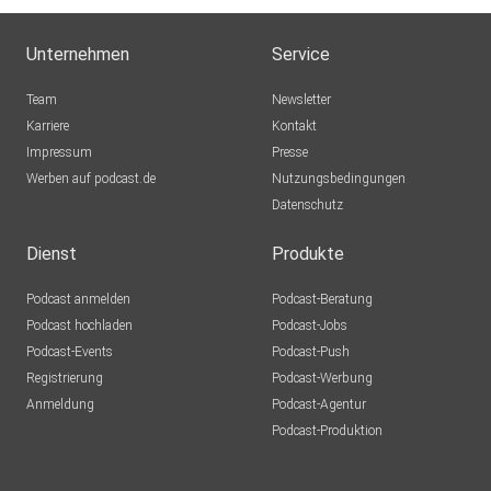
Unternehmen
Service
Team
Newsletter
Karriere
Kontakt
Impressum
Presse
Werben auf podcast.de
Nutzungsbedingungen
Datenschutz
Dienst
Produkte
Podcast anmelden
Podcast-Beratung
Podcast hochladen
Podcast-Jobs
Podcast-Events
Podcast-Push
Registrierung
Podcast-Werbung
Anmeldung
Podcast-Agentur
Podcast-Produktion