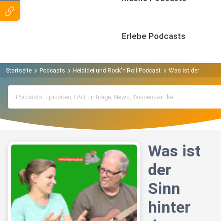
Erlebe Podcasts
Startseite
Podcasts
Heididei und Rock'n'Roll Podcast
Was ist der Sinn h
Was ist
der
Sinn
hinter