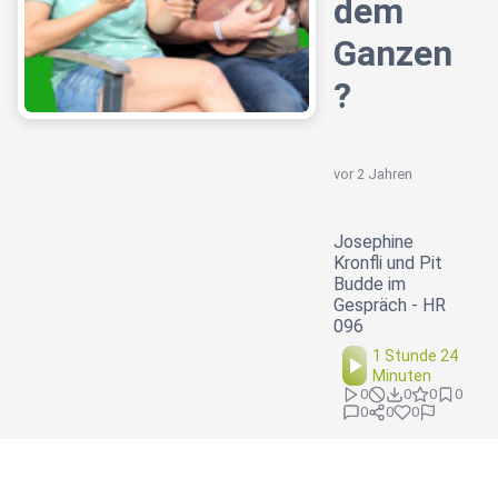
dem
Ganzen
?
vor 2 Jahren
Josephine
Kronfli und Pit
Budde im
Gespräch - HR
096
1 Stunde 24
Minuten
0
0
0
0
0
0
0