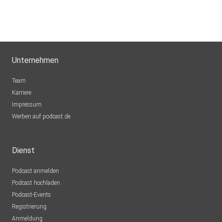
Unternehmen
Team
Karriere
Impressum
Werben auf podcast.de
Dienst
Podcast anmelden
Podcast hochladen
Podcast-Events
Registrierung
Anmeldung