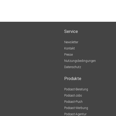
Service
Newsletter
Kontakt
Presse
Nutzungsbedingungen
Datenschutz
Produkte
Podcast-Beratung
Podcast-Jobs
Podcast-Push
Podcast-Werbung
Podcast-Agentur