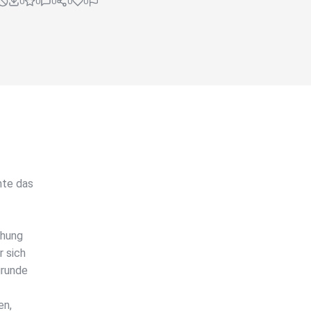
0
0
0
0
0
hte das
chung
r sich
grunde
en,