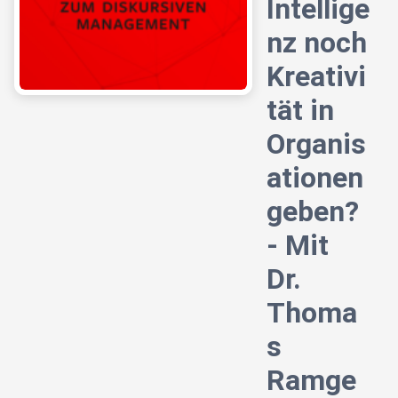
Intellige
nz noch
Kreativi
tät in
Organis
ationen
geben?
- Mit
Dr.
Thoma
s
Ramge